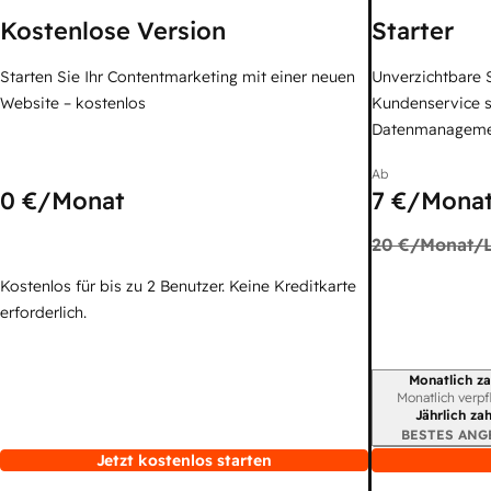
Kostenlose Version
Starter
Starten Sie Ihr Contentmarketing mit einer neuen
Unverzichtbare S
Website – kostenlos
Kundenservice 
Datenmanagem
Ab
0 €
/Monat
7 €
/Monat
20 €
/Monat/L
Kostenlos für bis zu 2 Benutzer. Keine Kreditkarte
erforderlich.
Monatlich za
Abrechnungszei
Monatlich verpf
Jährlich za
BESTES ANG
Jetzt kostenlos starten