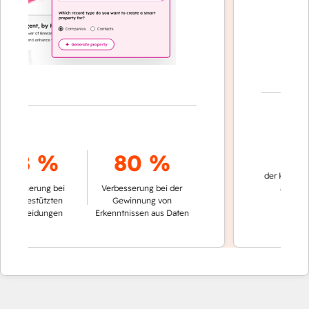
70 
8 %
80 %
der Konversatio
sserung bei
Verbesserung bei der
automatisch 
ngestützten
Gewinnung von
cheidungen
Erkenntnissen aus Daten