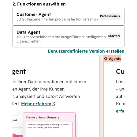
2.
Funktionen auswählen
Customer Agent
Professional+
50
Guthabeneinheiten pro gelöster Konversation
Data Agent
Starter+
10
Guthabeneinheiten pro ausgeführten intelligenten
Eigenschaften
Benutzerdefinierte Version erstellen
KI-Agents
Agent
Custome
 Sie Ihrer Datenoperationen mit einem
Löst Anfragen 
zten Agent, der Ihre Kunden
– und eskaliert
ert, analysiert und sofort Antworten
auf komplexe 
iefert.
Mehr erfahren
Kundenbindung
erfahren