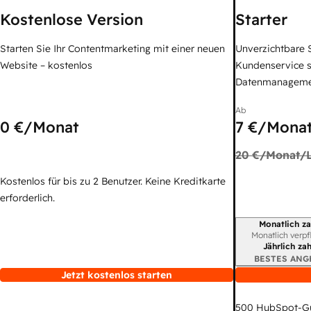
Kostenlose Version
Starter
Starten Sie Ihr Contentmarketing mit einer neuen
Unverzichtbare S
Website – kostenlos
Kundenservice 
Datenmanagem
Ab
0 €
/Monat
7 €
/Monat
20 €
/Monat/L
Kostenlos für bis zu 2 Benutzer. Keine Kreditkarte
erforderlich.
Monatlich za
Abrechnungszei
Monatlich verpf
Jährlich za
BESTES ANG
Jetzt kostenlos starten
500
HubSpot-G