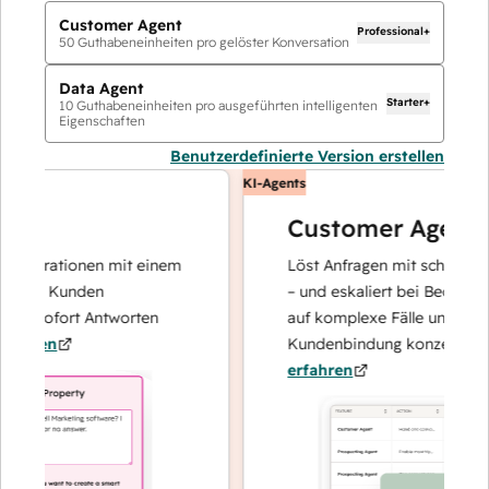
Customer Agent
Professional+
50
Guthabeneinheiten pro gelöster Konversation
Data Agent
Starter+
10
Guthabeneinheiten pro ausgeführten intelligenten
Eigenschaften
Benutzerdefinierte Version erstellen
KI-Agents
Customer Agent
perationen mit einem
Löst Anfragen mit schnellen, pr
hre Kunden
– und eskaliert bei Bedarf, damit
d sofort Antworten
auf komplexe Fälle und den Auf
ren
Kundenbindung konzentrieren k
erfahren