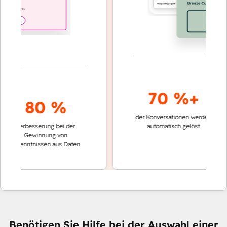
70 %+
80 %
der Konversationen werden
schnelle
Verbesserung bei der
automatisch gelöst
Verglei
Gewinnung von
keinen
rkenntnissen aus Daten
Benötigen Sie Hilfe bei der Auswahl einer