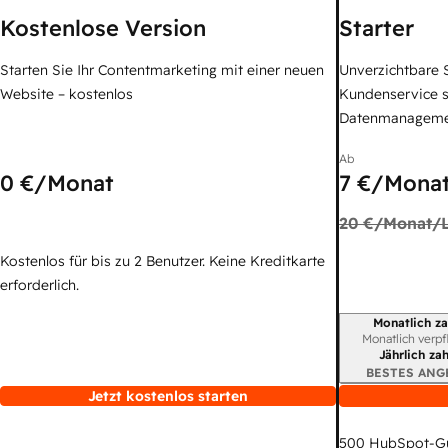
Kostenlose Version
Starter
Starten Sie Ihr Contentmarketing mit einer neuen
Unverzichtbare S
Website – kostenlos
Kundenservice 
Datenmanagem
Ab
0 €
/Monat
7 €
/Monat
20 €
/Monat/L
Kostenlos für bis zu 2 Benutzer. Keine Kreditkarte
erforderlich.
Monatlich za
Abrechnungszei
Monatlich verpf
Jährlich za
BESTES ANG
Jetzt kostenlos starten
500
HubSpot-G