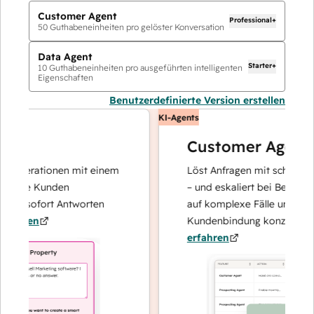
Customer Agent
Professional+
50
Guthabeneinheiten pro gelöster Konversation
Data Agent
Starter+
10
Guthabeneinheiten pro ausgeführten intelligenten
Eigenschaften
Benutzerdefinierte Version erstellen
KI-Agents
Customer Agent
operationen mit einem
Löst Anfragen mit schnellen, pr
Ihre Kunden
– und eskaliert bei Bedarf, dami
nd sofort Antworten
auf komplexe Fälle und den Au
hren
Kundenbindung konzentrieren 
erfahren