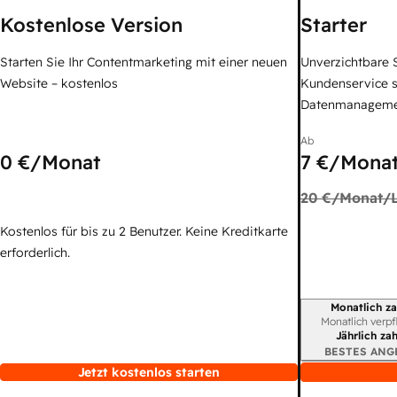
Kostenlose Version
Starter
Starten Sie Ihr Contentmarketing mit einer neuen
Unverzichtbare S
Website – kostenlos
Kundenservice 
Datenmanagem
Ab
0 €
/Monat
7 €
/Monat
20 €
/Monat/L
Kostenlos für bis zu 2 Benutzer. Keine Kreditkarte
erforderlich.
Monatlich za
Abrechnungszei
Monatlich verpf
Jährlich za
BESTES ANG
Jetzt kostenlos starten