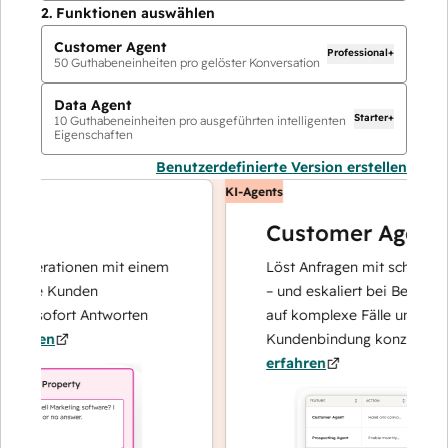
2.
Funktionen auswählen
Customer Agent
Professional+
50
Guthabeneinheiten pro gelöster Konversation
Data Agent
Starter+
10
Guthabeneinheiten pro ausgeführten intelligenten
Eigenschaften
Benutzerdefinierte Version erstellen
KI-Agents
Customer Agent
operationen mit einem
Löst Anfragen mit schnellen, pr
Ihre Kunden
– und eskaliert bei Bedarf, dami
nd sofort Antworten
auf komplexe Fälle und den Au
hren
Kundenbindung konzentrieren 
erfahren