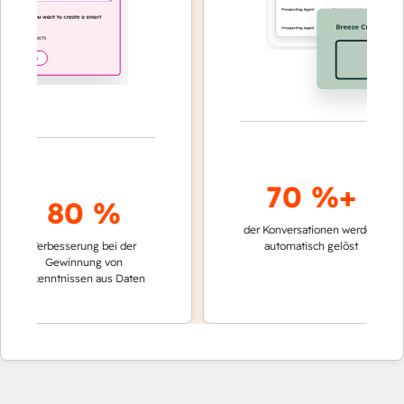
70 %+
80 %
der Konversationen werden
schnelle
Verbesserung bei der
automatisch gelöst
Vergle
Gewinnung von
keinen
Erkenntnissen aus Daten