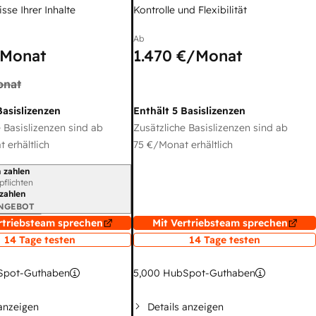
sse Ihrer Inhalte
Kontrolle und Flexibilität
Ab
Monat
1.470 €
/Monat
onat
Basislizenzen
Enthält 5 Basislizenzen
 Basislizenzen sind ab
Zusätzliche Basislizenzen sind ab
 erhältlich
75 €
/Monat erhältlich
 zahlen
gszeitraum
rpflichten
 zahlen
ANGEBOT
rtriebsteam sprechen
Mit Vertriebsteam sprechen
14 Tage testen
14 Tage testen
pot-Guthaben
5,000
HubSpot-Guthaben
 anzeigen
Details anzeigen