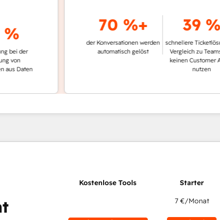
70 %+
39 %
%
der Konversationen werden
schnellere Ticketlösung im
 der
automatisch gelöst
Vergleich zu Teams, die
n
keinen Customer Agent
 Daten
nutzen
7 €
/Monat
t