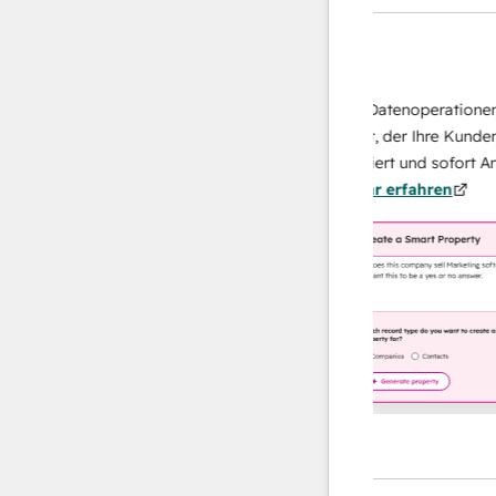
KI-Agents
Data Agent
isen Antworten
Skalieren Sie Ihrer Datenoperationen mit
ich Ihr Team
KI-gestützten Agent, der Ihre Kunden
u von
recherchiert, analysiert und sofort Antwor
n.
Mehr
über sie liefert.
Mehr erfahren