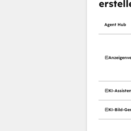
erstell
Agent Hub
Anzeigenv
KI-Assiste
KI-Bild-Ge