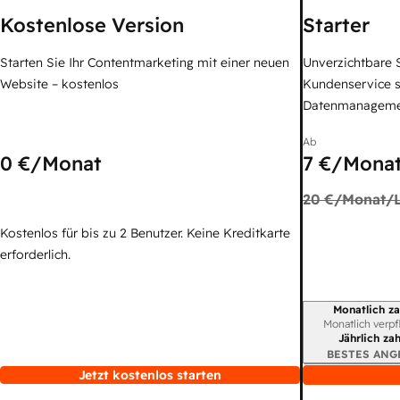
Kostenlose Version
Starter
Starten Sie Ihr Contentmarketing mit einer neuen
Unverzichtbare S
Website – kostenlos
Kundenservice 
Datenmanagem
Ab
0 €
/Monat
7 €
/Monat
20 €
/Monat/L
Kostenlos für bis zu 2 Benutzer. Keine Kreditkarte
erforderlich.
Monatlich za
Abrechnungszei
Monatlich verpf
Jährlich za
BESTES ANG
Jetzt kostenlos starten