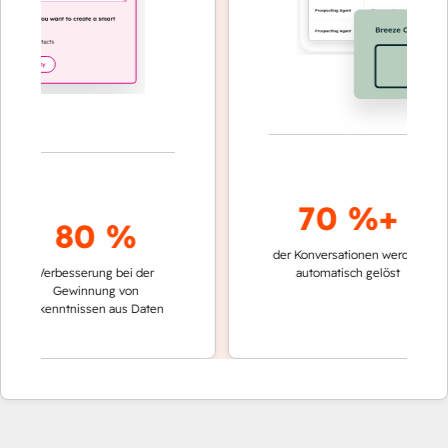
70 %+
80 %
der Konversationen werden
schnell
Verbesserung bei der
automatisch gelöst
Vergle
Gewinnung von
keine
Erkenntnissen aus Daten