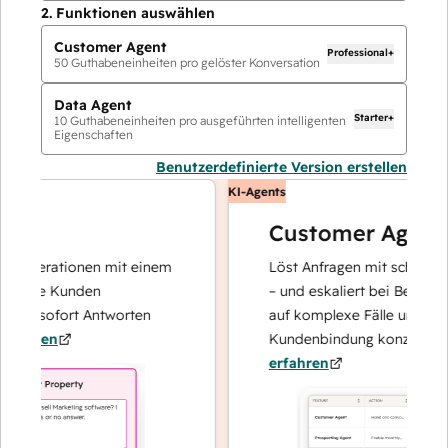
2.
Funktionen auswählen
Customer Agent
Professional+
50
Guthabeneinheiten pro gelöster Konversation
Data Agent
Starter+
10
Guthabeneinheiten pro ausgeführten intelligenten
Eigenschaften
Benutzerdefinierte Version erstellen
KI-Agents
Customer Agent
operationen mit einem
Löst Anfragen mit schnellen, pr
Ihre Kunden
– und eskaliert bei Bedarf, dami
nd sofort Antworten
auf komplexe Fälle und den Au
hren
Kundenbindung konzentrieren 
erfahren