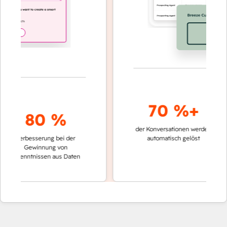
70 %+
80 %
der Konversationen werden
schnelle
Verbesserung bei der
automatisch gelöst
Verglei
Gewinnung von
keinen
rkenntnissen aus Daten