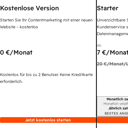
Kostenlose Version
Starter
Starten Sie Ihr Contentmarketing mit einer neuen
Unverzichtbare S
Website – kostenlos
Kundenservice 
Datenmanagem
Ab
0 €
/Monat
7 €
/Monat
20 €
/Monat/L
Kostenlos für bis zu 2 Benutzer. Keine Kreditkarte
erforderlich.
Monatlich za
Abrechnungszei
Monatlich verpf
Jährlich za
BESTES ANG
Jetzt kostenlos starten