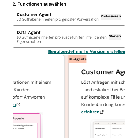
2.
Funktionen auswählen
Customer Agent
Professional+
50
Guthabeneinheiten pro gelöster Konversation
Data Agent
Starter+
10
Guthabeneinheiten pro ausgeführten intelligenten
Eigenschaften
Benutzerdefinierte Version erstellen
KI-Agents
Customer Agent
perationen mit einem
Löst Anfragen mit schnellen, pr
hre Kunden
– und eskaliert bei Bedarf, dami
d sofort Antworten
auf komplexe Fälle und den Auf
ren
Kundenbindung konzentrieren k
erfahren