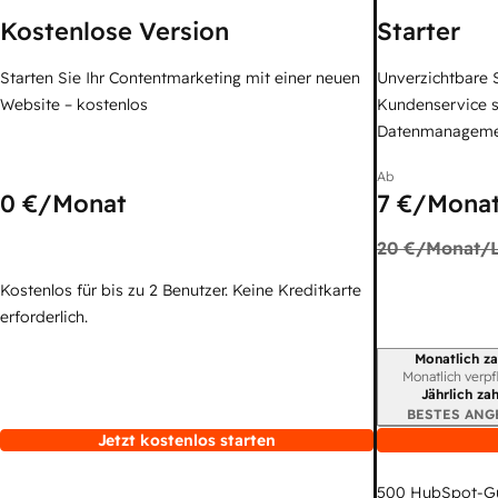
Kostenlose Version
Starter
Starten Sie Ihr Contentmarketing mit einer neuen
Unverzichtbare S
Website – kostenlos
Kundenservice 
Datenmanagem
Ab
0 €
/Monat
7 €
/Monat
20 €
/Monat/L
Kostenlos für bis zu 2 Benutzer. Keine Kreditkarte
erforderlich.
Monatlich za
Abrechnungszei
Monatlich verpf
Jährlich za
BESTES ANG
Jetzt kostenlos starten
500
HubSpot-G