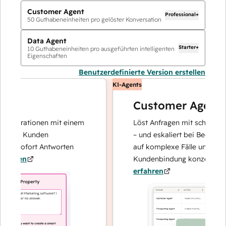
Customer Agent
Professional+
50
Guthabeneinheiten pro gelöster Konversation
Data Agent
Starter+
10
Guthabeneinheiten pro ausgeführten intelligenten
Eigenschaften
Benutzerdefinierte Version erstellen
KI-Agents
Customer Agent
perationen mit einem
Löst Anfragen mit schnellen, pr
hre Kunden
– und eskaliert bei Bedarf, dami
d sofort Antworten
auf komplexe Fälle und den Auf
ren
Kundenbindung konzentrieren k
erfahren