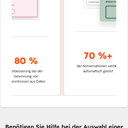
70 %+
80 %
der Konversationen werden
schnelle
Verbesserung bei der
automatisch gelöst
Verglei
Gewinnung von
keinen
rkenntnissen aus Daten
Benötigen Sie Hilfe bei der Auswahl einer