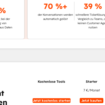
70 %+
39 %
der Konversationen werden
schnellere Ticketlösung im
er
automatisch gelöst
Vergleich zu Teams, die
keinen Customer Agent
ten
nutzen
7 €
/Monat
t
en
Jetzt kostenlos starten
Jetzt kaufen