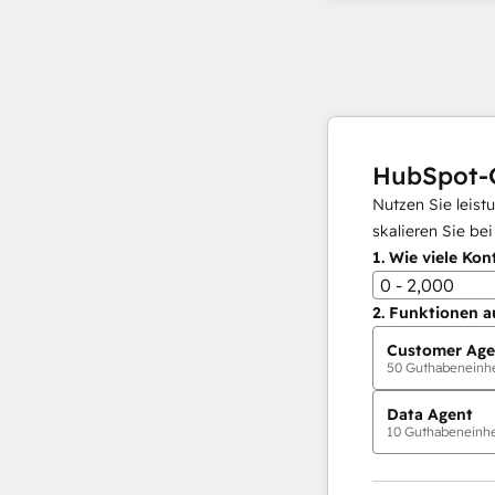
HubSpot-
Nutzen Sie leist
skalieren Sie be
1.
Wie viele Kon
0 - 2,000
2.
Funktionen a
Customer Age
50
Guthabeneinhei
Data Agent
10
Guthabeneinhei
KI-Agents