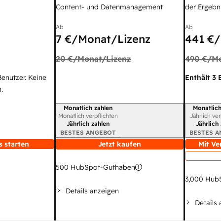
Content- und Datenmanagement
der Ergebni
Ab
Ab
7 €
/Monat/Lizenz
441 €
/
20 €
/Monat/Lizenz
490 €
/M
Benutzer. Keine
Enthält 3 
.
Monatlich zahlen
Monatlich
Abrechnungszeitraum
Abrechnun
Monatlich verpflichten
Jährlich ve
Jährlich zahlen
Jährlich
BESTES ANGEBOT
BESTES 
s starten
Jetzt kaufen
Mit Ve
500
HubSpot-Guthaben
3,000
HubS
Details anzeigen
Details