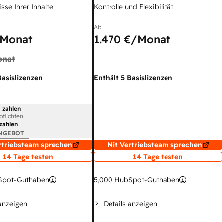
sse Ihrer Inhalte
Kontrolle und Flexibilität
Ab
Monat
1.470 €
/Monat
onat
Basislizenzen
Enthält 5 Basislizenzen
 zahlen
gszeitraum
rpflichten
 zahlen
ANGEBOT
rtriebsteam sprechen
Mit Vertriebsteam sprechen
14 Tage testen
14 Tage testen
pot-Guthaben
5,000
HubSpot-Guthaben
 anzeigen
Details anzeigen