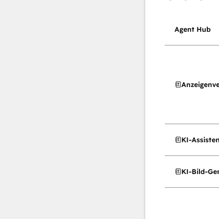
Agent Hub
Anzeigenv
KI-Assiste
KI-Bild-Ge