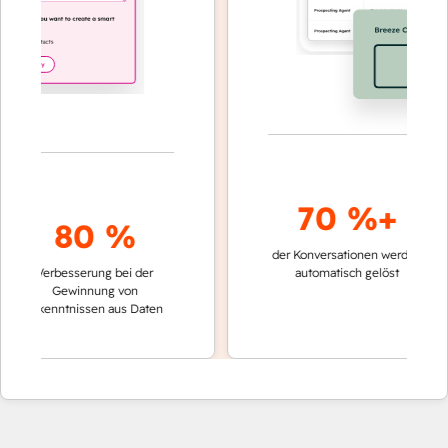
70 %+
80 %
der Konversationen werden
schnell
Verbesserung bei der
automatisch gelöst
Vergl
Gewinnung von
keine
Erkenntnissen aus Daten