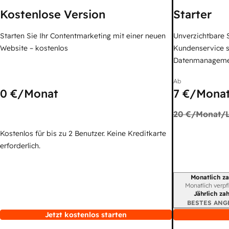
Kostenlose Version
Starter
Starten Sie Ihr Contentmarketing mit einer neuen
Unverzichtbare S
Website – kostenlos
Kundenservice 
Datenmanagem
Ab
0 €
/Monat
7 €
/Monat
20 €
/Monat/L
Kostenlos für bis zu 2 Benutzer. Keine Kreditkarte
erforderlich.
Monatlich za
Abrechnungszei
Monatlich verpf
Jährlich za
BESTES ANG
Jetzt kostenlos starten