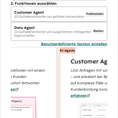
2.
Funktionen auswählen
Customer Agent
Professional+
50
Guthabeneinheiten pro gelöster Konversation
Data Agent
Starter+
10
Guthabeneinheiten pro ausgeführten intelligenten
Eigenschaften
Benutzerdefinierte Version erstellen
KI-Agents
Customer Agent
noperationen mit einem
Löst Anfragen mit schnellen, p
 Ihre Kunden
– und eskaliert bei Bedarf, dam
und sofort Antworten
auf komplexe Fälle und den A
ahren
Kundenbindung konzentrieren
erfahren