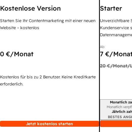
Kostenlose Version
Starter
Starten Sie Ihr Contentmarketing mit einer neuen
Unverzichtbare S
Website – kostenlos
Kundenservice 
Datenmanagem
Ab
0 €
/Monat
7 €
/Monat
20 €
/Monat/L
Kostenlos für bis zu 2 Benutzer. Keine Kreditkarte
erforderlich.
Monatlich za
Abrechnungszei
Monatlich verpf
Jährlich za
BESTES ANG
Jetzt kostenlos starten