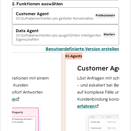
2.
Funktionen auswählen
Customer Agent
Professional+
50
Guthabeneinheiten pro gelöster Konversation
Data Agent
Starter+
10
Guthabeneinheiten pro ausgeführten intelligenten
Eigenschaften
Benutzerdefinierte Version erstellen
KI-Agents
Customer Agent
operationen mit einem
Löst Anfragen mit schnellen, pr
hre Kunden
– und eskaliert bei Bedarf, dami
d sofort Antworten
auf komplexe Fälle und den Auf
hren
Kundenbindung konzentrieren k
erfahren