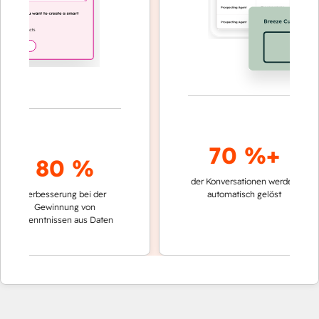
70 %+
80 %
der Konversationen werden
schnelle
Verbesserung bei der
automatisch gelöst
Verglei
Gewinnung von
keinen
rkenntnissen aus Daten