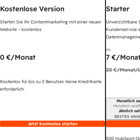
Kostenlose Version
Starter
Starten Sie Ihr Contentmarketing mit einer neuen
Unverzichtbare S
Website – kostenlos
Kundenservice 
Datenmanagem
Ab
0 €
/Monat
7 €
/Monat
20 €
/Monat/L
Kostenlos für bis zu 2 Benutzer. Keine Kreditkarte
erforderlich.
Monatlich za
Abrechnungszei
Monatlich verpf
Jährlich za
BESTES ANG
Jetzt kostenlos starten
500
HubSpot-G