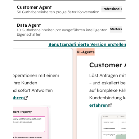
Customer Agent
Professional+
50
Guthabeneinheiten pro gelöster Konversation
Data Agent
Starter+
10
Guthabeneinheiten pro ausgeführten intelligenten
Eigenschaften
Benutzerdefinierte Version erstellen
KI-Agents
Customer Agent
tenoperationen mit einem
Löst Anfragen mit schnellen,
er Ihre Kunden
– und eskaliert bei Bedarf, d
t und sofort Antworten
auf komplexe Fälle und den
rfahren
Kundenbindung konzentrier
erfahren