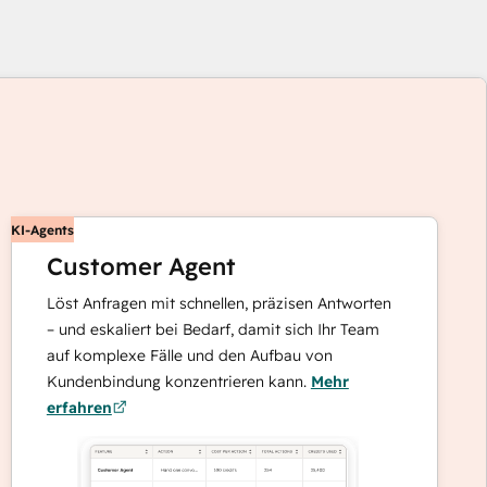
enden
KI-Agents
Customer Agent
Löst Anfragen mit schnellen, präzisen Antworten
tasten,
– und eskaliert bei Bedarf, damit sich Ihr Team
auf komplexe Fälle und den Aufbau von
re
Kundenbindung konzentrieren kann.
Mehr
ente
erfahren
zeigen