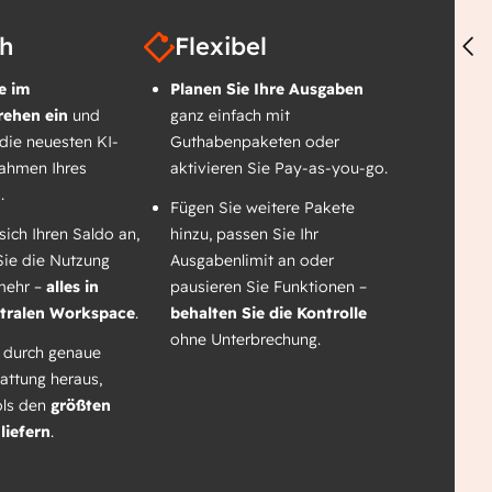
ch
Flexibel
e im
Planen Sie Ihre Ausgaben
ehen ein
und
ganz einfach mit
 die neuesten KI-
Guthabenpaketen oder
Rahmen Ihres
aktivieren Sie Pay-as-you-go.
.
Fügen Sie weitere Pakete
sich Ihren Saldo an,
hinzu, passen Sie Ihr
Sie die Nutzung
Ausgabenlimit an oder
mehr –
alles in
pausieren Sie Funktionen –
tralen Workspace
.
behalten Sie die Kontrolle
ohne Unterbrechung.
 durch genaue
tattung heraus,
ols den
größten
liefern
.