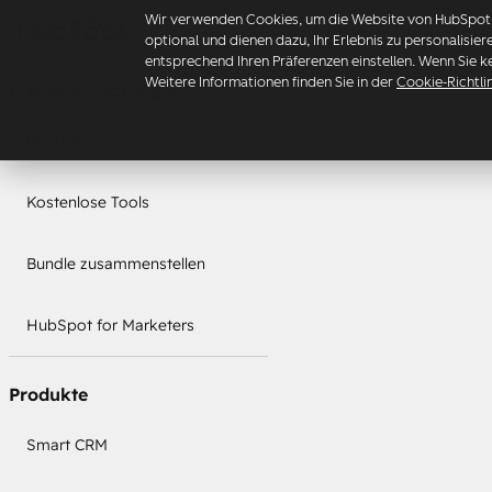
Wir verwenden Cookies, um die Website von HubSpot z
optional und dienen dazu, Ihr Erlebnis zu personalisie
entsprechend Ihren Präferenzen einstellen. Wenn Sie k
Weitere Informationen finden Sie in der
Cookie-Richtli
Plattform-Lösungen
Plattform
Kostenlose Tools
Bundle zusammenstellen
HubSpot for Marketers
Produkte
Smart CRM