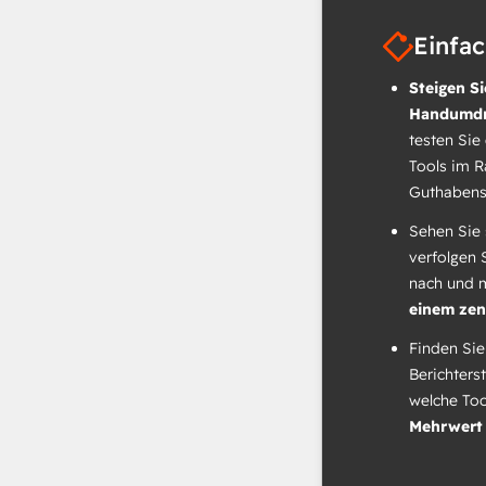
Einfa
Steigen Si
Handumdr
testen Sie
Tools im 
Guthabens
Sehen Sie 
verfolgen 
nach und 
einem zen
Finden Sie
Berichters
welche To
Mehrwert 