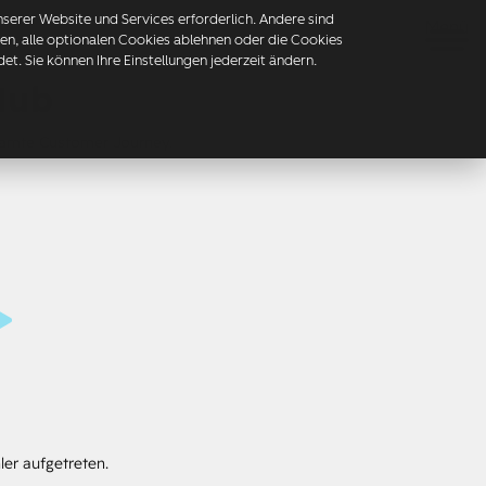
erer Website und Services erforderlich. Andere sind
Menü
mmen, alle optionalen Cookies ablehnen oder die Cookies
t. Sie können Ihre Einstellungen jederzeit ändern.
Hub
esamte Customer Journey.
ler aufgetreten.