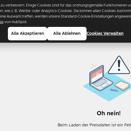
u verbessern. Einige Cookies sind für das ordnungsgemäße Funktionieren uns
ren, wie z. B. Werbe- oder Analytics-Cookies. Sie können allen Cookies zusti
eine Auswahl treffen, werden unsere Standard-Cookie-Einstellungen angewende
nie
von HubSpot.
Content 
Alle Akzeptieren
Alle Ablehnen
Cookies Verwalten
Erstellen und verwalten Sie Content für die g
Oh nein!
Beim Laden der Preisdaten ist ein Feh