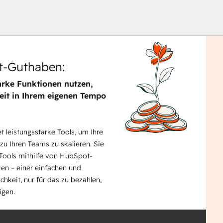
-Guthaben:
arke Funktionen nutzen,
eit in Ihrem eigenen Tempo
Verw
Sie
die
 leistungsstarke Tools, um Ihre
Pfeil
 zu Ihren Teams zu skalieren. Sie
um
Tools mithilfe von HubSpot-
ande
en – einer einfachen und
Elem
ichkeit, nur für das zu bezahlen,
anzu
igen.