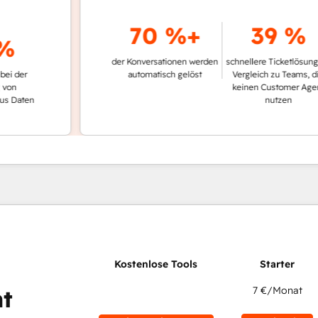
70 %+
39 %
der Konversationen werden
schnellere Ticketlösung im
r
automatisch gelöst
Vergleich zu Teams, die
keinen Customer Agent
ten
nutzen
7 €
/Monat
t