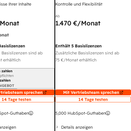
sse Ihrer Inhalte
Kontrolle und Flexibilität
Ab
Monat
1.470 €
/Monat
onat
Basislizenzen
Enthält 5 Basislizenzen
 Basislizenzen sind ab
Zusätzliche Basislizenzen sind ab
 erhältlich
75 €
/Monat erhältlich
 zahlen
gszeitraum
rpflichten
 zahlen
ANGEBOT
rtriebsteam sprechen
Mit Vertriebsteam sprechen
14 Tage testen
14 Tage testen
pot-Guthaben
5,000
HubSpot-Guthaben
 anzeigen
Details anzeigen