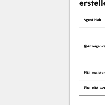
erstell
Agent Hub
Anzeigenv
KI-Assiste
KI-Bild-Ge