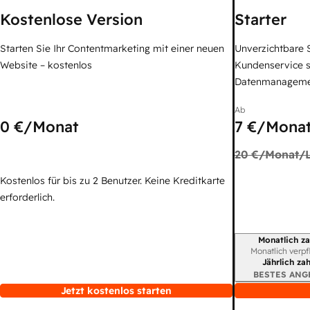
Kostenlose Version
Starter
Starten Sie Ihr Contentmarketing mit einer neuen
Unverzichtbare S
Website – kostenlos
Kundenservice 
Datenmanagem
Ab
0 €
/Monat
7 €
/Monat
20 €
/Monat/L
Kostenlos für bis zu 2 Benutzer. Keine Kreditkarte
erforderlich.
Monatlich za
Abrechnungszei
Monatlich verpf
Jährlich za
BESTES ANG
Jetzt kostenlos starten