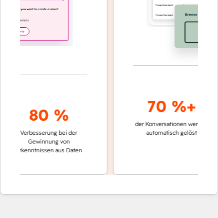
70 %+
80 %
der Konversationen werden
schnell
Verbesserung bei der
automatisch gelöst
Vergl
Gewinnung von
keine
Erkenntnissen aus Daten