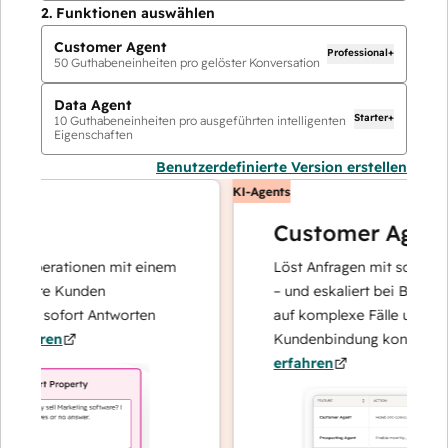
2.
Funktionen auswählen
Customer Agent
Professional+
50
Guthabeneinheiten pro gelöster Konversation
Data Agent
Starter+
10
Guthabeneinheiten pro ausgeführten intelligenten
Eigenschaften
Benutzerdefinierte Version erstellen
KI-Agents
Customer Agent
noperationen mit einem
Löst Anfragen mit schnellen, p
 Ihre Kunden
– und eskaliert bei Bedarf, dam
und sofort Antworten
auf komplexe Fälle und den A
ahren
Kundenbindung konzentrieren
erfahren