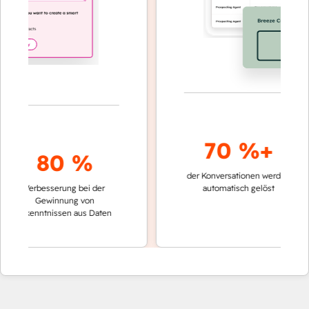
70 %+
80 %
der Konversationen werden
schnelle
Verbesserung bei der
automatisch gelöst
Vergle
Gewinnung von
keinen
Erkenntnissen aus Daten