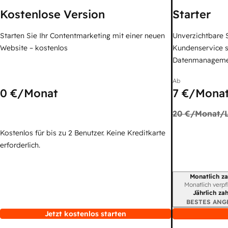
Kostenlose Version
Starter
Starten Sie Ihr Contentmarketing mit einer neuen
Unverzichtbare S
Website – kostenlos
Kundenservice 
Datenmanagem
Ab
0 €
/Monat
7 €
/Monat
20 €
/Monat/L
Kostenlos für bis zu 2 Benutzer. Keine Kreditkarte
erforderlich.
Monatlich za
Abrechnungszei
Monatlich verpf
Jährlich za
BESTES ANG
Jetzt kostenlos starten