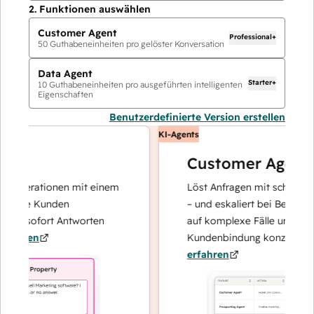
2.
Funktionen auswählen
Customer Agent
Professional+
50
Guthabeneinheiten pro gelöster Konversation
Data Agent
Starter+
10
Guthabeneinheiten pro ausgeführten intelligenten
Eigenschaften
Benutzerdefinierte Version erstellen
KI-Agents
Customer Agent
operationen mit einem
Löst Anfragen mit schnellen, pr
Ihre Kunden
– und eskaliert bei Bedarf, dami
nd sofort Antworten
auf komplexe Fälle und den Au
hren
Kundenbindung konzentrieren 
erfahren