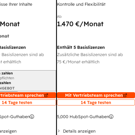
sse Ihrer Inhalte
Kontrolle und Flexibilität
Ab
Monat
1.470 €
/Monat
onat
Basislizenzen
Enthält 5 Basislizenzen
 Basislizenzen sind ab
Zusätzliche Basislizenzen sind ab
 erhältlich
75 €
/Monat erhältlich
 zahlen
gszeitraum
rpflichten
 zahlen
ANGEBOT
rtriebsteam sprechen
Mit Vertriebsteam sprechen
14 Tage testen
14 Tage testen
pot-Guthaben
5,000
HubSpot-Guthaben
 anzeigen
Details anzeigen