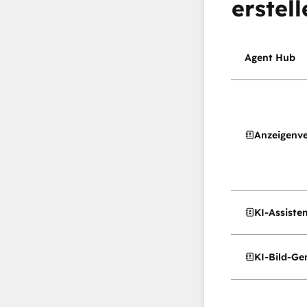
erstell
Agent Hub
Anzeigenv
KI-Assiste
KI-Bild-Ge