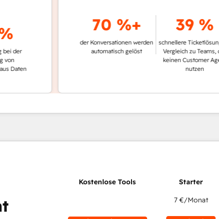
70 %+
39 %
der Konversationen werden
schnellere Ticketlösung im
er
automatisch gelöst
Vergleich zu Teams, die
keinen Customer Agent
ten
nutzen
7 €
/Monat
t