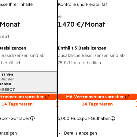
sse Ihrer Inhalte
Kontrolle und Flexibilität
Ab
Monat
1.470 €
/Monat
onat
Basislizenzen
Enthält 5 Basislizenzen
 Basislizenzen sind ab
Zusätzliche Basislizenzen sind ab
 erhältlich
75 €
/Monat erhältlich
 zahlen
gszeitraum
rpflichten
 zahlen
ANGEBOT
rtriebsteam sprechen
Mit Vertriebsteam sprechen
14 Tage testen
14 Tage testen
pot-Guthaben
5,000
HubSpot-Guthaben
 anzeigen
Details anzeigen