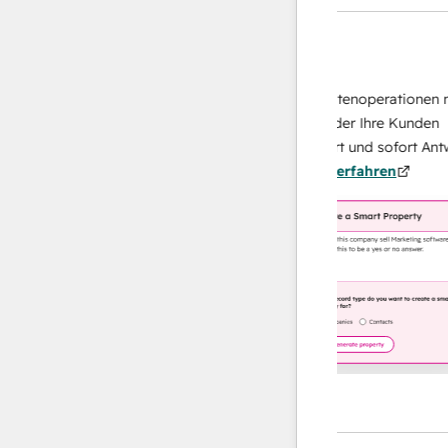
KI-Agents
Data Agent
en Antworten
Skalieren Sie Ihrer Datenoperationen mit e
h Ihr Team
KI-gestützten Agent, der Ihre Kunden
 von
recherchiert, analysiert und sofort Antworte
.
Mehr
über sie liefert.
Mehr erfahren