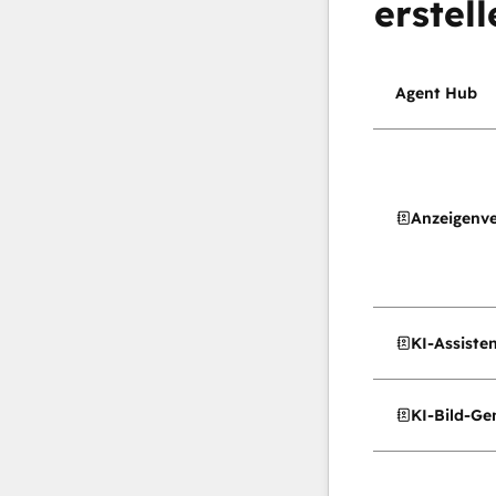
erstell
Agent Hub
Anzeigenv
KI-Assiste
KI-Bild-Ge