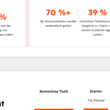
70 %+
39 %
der Konversationen werden
schnellere Ticketlösung im
er
automatisch gelöst
Vergleich zu Teams, die
keinen Customer Agent
aten
nutzen
7 €
/Monat
t