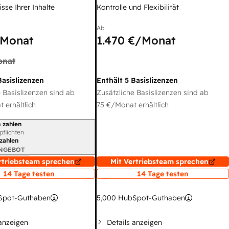
sse Ihrer Inhalte
Kontrolle und Flexibilität
Ab
Monat
1.470 €
/Monat
onat
Basislizenzen
Enthält 5 Basislizenzen
 Basislizenzen sind ab
Zusätzliche Basislizenzen sind ab
 erhältlich
75 €
/Monat erhältlich
 zahlen
gszeitraum
rpflichten
 zahlen
ANGEBOT
rtriebsteam sprechen
Mit Vertriebsteam sprechen
14 Tage testen
14 Tage testen
pot-Guthaben
5,000
HubSpot-Guthaben
 anzeigen
Details anzeigen