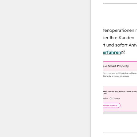
KI-Agents
Data Agent
en Antworten
Skalieren Sie Ihrer Datenoperationen mit e
ch Ihr Team
KI-gestützten Agent, der Ihre Kunden
 von
recherchiert, analysiert und sofort Antworte
.
Mehr
über sie liefert.
Mehr erfahren