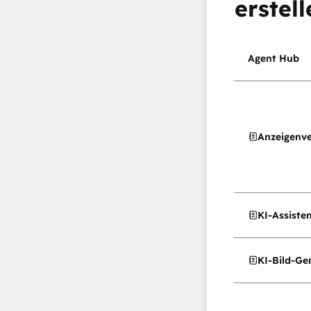
erstell
Agent Hub
Anzeigenv
KI-Assiste
KI-Bild-Ge