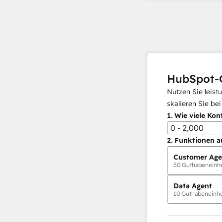
HubSpot-
Nutzen Sie leist
skalieren Sie be
1.
Wie viele Kon
0 - 2,000
2.
Funktionen a
Customer Age
50
Guthabeneinhei
Data Agent
10
Guthabeneinhei
KI-Agents