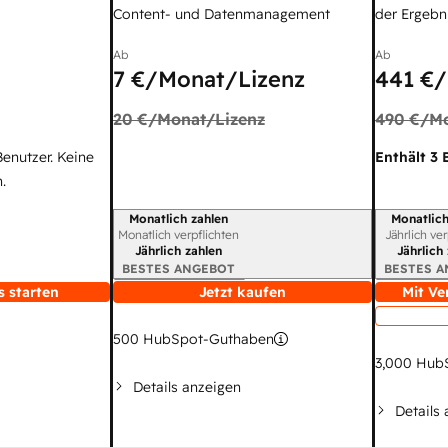
Content- und Datenmanagement
der Ergebni
Ab
Ab
7 €
/Monat/Lizenz
441 €
/
20 €
/Monat/Lizenz
490 €
/M
Benutzer. Keine
Enthält 3 
.
Monatlich zahlen
Monatlich
Abrechnungszeitraum
Abrechnun
Monatlich verpflichten
Jährlich ve
Jährlich zahlen
Jährlich
BESTES ANGEBOT
BESTES 
s starten
Jetzt kaufen
Mit Ve
500
HubSpot-Guthaben
3,000
HubS
Details anzeigen
Details