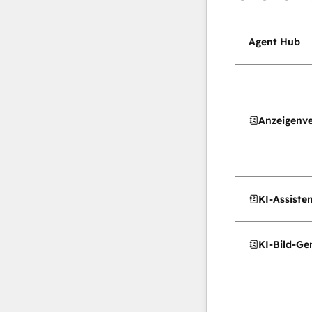
Agent Hub
Anzeigenv
KI-Assiste
KI-Bild-Ge