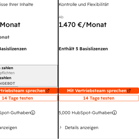
sse Ihrer Inhalte
Kontrolle und Flexibilität
Ab
Monat
1.470 €
/Monat
onat
Basislizenzen
Enthält 5 Basislizenzen
 zahlen
gszeitraum
rpflichten
 zahlen
ANGEBOT
rtriebsteam sprechen
Mit Vertriebsteam sprechen
14 Tage testen
14 Tage testen
pot-Guthaben
5,000
HubSpot-Guthaben
 anzeigen
Details anzeigen