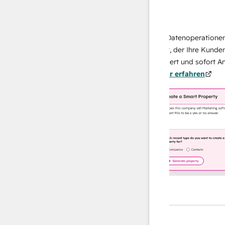
Data Agent
isen Antworten
Skalieren Sie Ihrer Datenoperationen mit
ich Ihr Team
KI-gestützten Agent, der Ihre Kunden
u von
recherchiert, analysiert und sofort Antwor
n.
Mehr
über sie liefert.
Mehr erfahren