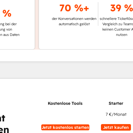
70 %+
39 %
%
der Konversationen werden
schnellere Ticketlösung im
 der
automatisch gelöst
Vergleich zu Teams, die
n
keinen Customer Agent
 Daten
nutzen
7 €
/Monat
t
en
Jetzt kostenlos starten
Jetzt kaufen