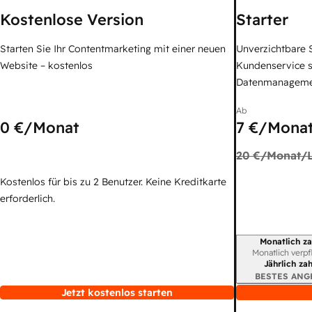
Kostenlose Version
Starter
Starten Sie Ihr Contentmarketing mit einer neuen
Unverzichtbare S
Website – kostenlos
Kundenservice 
Datenmanagem
Ab
0 €
/Monat
7 €
/Monat
20 €
/Monat/L
Kostenlos für bis zu 2 Benutzer. Keine Kreditkarte
erforderlich.
Monatlich za
Abrechnungszei
Monatlich verpf
Jährlich za
BESTES ANG
Jetzt kostenlos starten