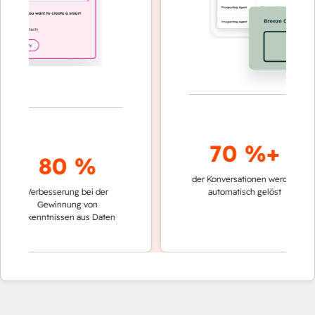
70 %+
80 %
der Konversationen werden
schnell
Verbesserung bei der
automatisch gelöst
Vergle
Gewinnung von
keine
Erkenntnissen aus Daten