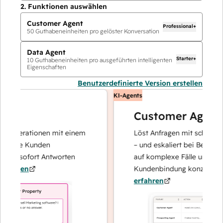
2.
Funktionen auswählen
Customer Agent
Professional+
50
Guthabeneinheiten pro gelöster Konversation
Data Agent
Starter+
10
Guthabeneinheiten pro ausgeführten intelligenten
Eigenschaften
Benutzerdefinierte Version erstellen
KI-Agents
Customer Agent
operationen mit einem
Löst Anfragen mit schnellen, pr
Ihre Kunden
– und eskaliert bei Bedarf, dami
nd sofort Antworten
auf komplexe Fälle und den Au
hren
Kundenbindung konzentrieren 
erfahren