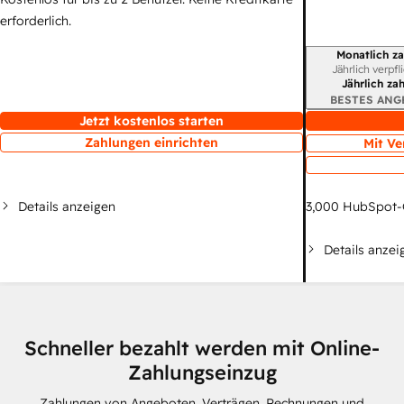
erforderlich.
Monatlich za
Abrechnungszei
Jährlich verpfl
Jährlich za
BESTES ANG
Jetzt kostenlos starten
Zahlungen einrichten
Mit Ve
Details anzeigen
3,000
HubSpot-
Details anzei
Schneller bezahlt werden mit Online-
Zahlungseinzug
Zahlungen von Angeboten, Verträgen, Rechnungen und