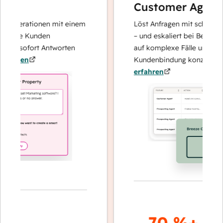
Customer Agent
operationen mit einem
Löst Anfragen mit schnellen, p
Ihre Kunden
– und eskaliert bei Bedarf, dam
nd sofort Antworten
auf komplexe Fälle und den Au
hren
Kundenbindung konzentrieren 
erfahren
70 %+