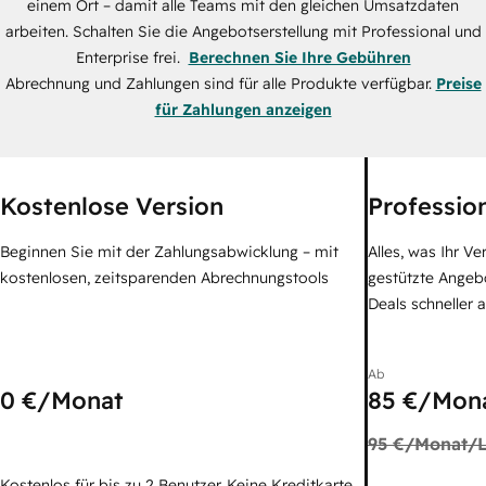
einem Ort – damit alle Teams mit den gleichen Umsatzdaten
arbeiten. Schalten Sie die Angebotserstellung mit Professional und
Enterprise frei.
Berechnen Sie Ihre Gebühren
Abrechnung und Zahlungen sind für alle Produkte verfügbar.
Preise
für Zahlungen anzeigen
Kostenlose Version
Professio
Beginnen Sie mit der Zahlungsabwicklung – mit
Alles, was Ihr V
kostenlosen, zeitsparenden Abrechnungstools
gestützte Angebo
Deals schneller 
Ab
0 €
/Monat
85 €
/Mona
95 €
/Monat/L
Kostenlos für bis zu 2 Benutzer. Keine Kreditkarte