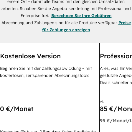
einem Ort – damit alle Teams mit den gleichen Umsatzdaten
arbeiten. Schalten Sie die Angebotserstellung mit Professional und
Enterprise frei.
Berechnen Sie Ihre Gebühren
Abrechnung und Zahlungen sind für alle Produkte verfügbar.
Preise
für Zahlungen anzeigen
Kostenlose Version
Professio
Beginnen Sie mit der Zahlungsabwicklung – mit
Alles, was Ihr V
kostenlosen, zeitsparenden Abrechnungstools
gestützte Angebo
Deals schneller 
Ab
0 €
/Monat
85 €
/Mona
95 €
/Monat/L
Kostenlos für bis zu 2 Benutzer. Keine Kreditkarte