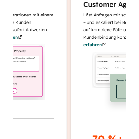
Customer Agent
noperationen mit einem
Löst Anfragen mit schnellen, p
Ihre Kunden
– und eskaliert bei Bedarf, dam
nd sofort Antworten
auf komplexe Fälle und den Au
hren
Kundenbindung konzentrieren 
erfahren
70 %+