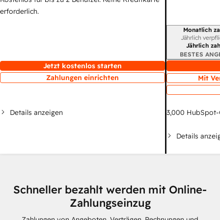
erforderlich.
Monatlich za
Abrechnungszei
Jährlich verpfl
Jährlich za
BESTES ANG
Jetzt kostenlos starten
Zahlungen einrichten
Mit Ve
Details anzeigen
3,000
HubSpot-
Details anzei
Schneller bezahlt werden mit Online-
Zahlungseinzug
Zahlungen von Angeboten, Verträgen, Rechnungen und