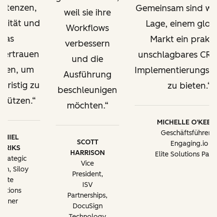
etenzen,
Gemeinsam sind wir
weil sie ihre
alität und
Lage, einem glob
Workflows
das
Markt ein prakti
verbessern
vertrauen
unschlagbares CR
und die
ügen, um
Implementierungsa
Ausführung
gfristig zu
zu bieten.
beschleunigen
stützen.
möchten.
MICHELLE O'KEEF
Geschäftsführerin
AMIEL
SCOTT
Engaging.io
RERIKS
HARRISON
Elite Solutions Part
Strategic
Vice
th, Siloy
President,
Elite
ISV
lutions
Partnerships,
artner
DocuSign
Technology