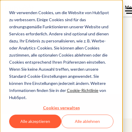
Me
Wir verwenden Cookies, um die Website von HubSpot
Werden Sie HubSpot-
zu verbessern. Einige Cookies sind für das
ordnungsgemäße Funktionieren unserer Website und
Partner
Services erforderlich. Andere sind optional und dienen
dazu, Ihr Erlebnis zu personalisieren, wie z. B. Werbe-
oder Analytics-Cookies. Sie können allen Cookies
Sie möchten, dass Ihr Unternehmen schneller wächst.
zustimmen, alle optionalen Cookies ablehnen oder die
Unternehmenswachstum ist unser Geschäft. Informieren
Cookies entsprechend Ihren Präferenzen einstellen.
Sie sich über unsere Partnerprogramme, suchen Sie sich
Wenn Sie keine Auswahl treffen, werden unsere
das passende aus – und lassen Sie uns gemeinsam an
Standard-Cookie-Einstellungen angewendet. Sie
Ihrem Wachstum arbeiten.
können Ihre Einstellungen jederzeit ändern. Weitere
Informationen finden Sie in der
Cookie-Richtlinie
von
HubSpot.
Jetzt loslegen
Cookies verwalten
Alle akzeptieren
Alle ablehnen