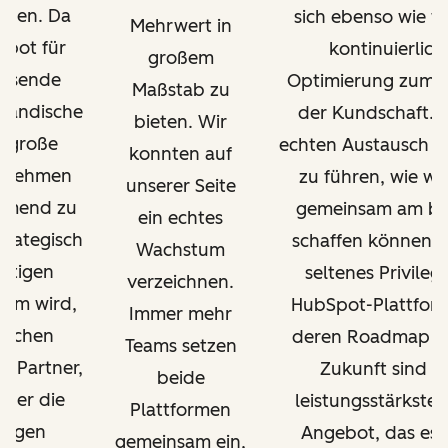
auen. Da
sich ebenso wie wi
Mehrwert in
pot für
kontinuierlich
großem
hsende
Optimierung zum V
Maßstab zu
ständische
der Kundschaft. 
bieten. Wir
 große
echten Austausch d
konnten auf
rnehmen
zu führen, wie wi
unserer Seite
hmend zu
gemeinsam am be
ein echtes
strategisch
schaffen können, i
Wachstum
htigen
seltenes Privileg.
verzeichnen.
form wird,
HubSpot-Plattfor
Immer mehr
auchen
deren Roadmap fü
Teams setzen
 Partner,
Zukunft sind d
beide
über die
leistungsstärkste
Plattformen
tigen
Angebot, das es g
gemeinsam ein,