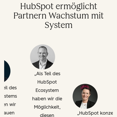
HubSpot ermöglicht
Partnern Wachstum mit
System
Als Teil des
HubSpot
 Teil des
Ecosystem
systems
haben wir die
nen wir
Möglichkeit,
trauen
HubSpot konzent
diesen