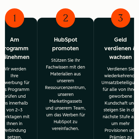
1
2
3
Am
HubSpot
Geld
Programm
promoten
verdienen &
teilnehmen
wachsen
Stützen Sie Ihr
Fachwissen mit den
Wir werden
Verdienen Sie
Materialien aus
Ihre
wiederkehrende
unserem
Bewerbung für
Umsatzbeteiligun
Ressourcenzentrum,
das Programm
für alle von Ihnen
unseren
prüfen und
geworbene
Marketingassets
uns innerhalb
Kundschaft und
und unserem Team,
von 2–3
steigen Sie in die
um das Werben für
Werktagen mit
nächste Stufe auf,
HubSpot zu
Ihnen in
um mehr
vereinfachen.
Verbindung
Provisionen und
setzen.
Prämien zu