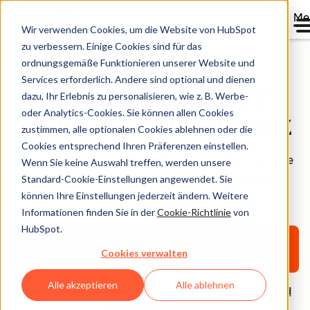
Me
Wir verwenden Cookies, um die Website von HubSpot
zu verbessern. Einige Cookies sind für das
ordnungsgemäße Funktionieren unserer Website und
Services erforderlich. Andere sind optional und dienen
Verwandeln Sie Ihr
dazu, Ihr Erlebnis zu personalisieren, wie z. B. Werbe-
oder Analytics-Cookies. Sie können allen Cookies
Fachwissen in Umsatz
zustimmen, alle optionalen Cookies ablehnen oder die
Cookies entsprechend Ihren Präferenzen einstellen.
Verdienen Sie 30 % wiederkehrende Provision für jede
Wenn Sie keine Auswahl treffen, werden unsere
Standard-Cookie-Einstellungen angewendet. Sie
Kundin und jeden Kunden, den Sie erfolgreich
können Ihre Einstellungen jederzeit ändern. Weitere
vermitteln. Steigen Sie kostenlos ein.
Informationen finden Sie in der
Cookie-Richtlinie
von
HubSpot.
Werden Sie Affiliate-Partner
Cookies verwalten
Alle akzeptieren
Alle ablehnen
Sind Sie bereits ein Affiliate-Partner?
Weiter zum Dashboard
für Affiliate-Partner
.