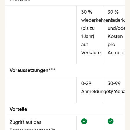
30 %
30 %
wiederkehrend
wiederkeh
(bis zu
und/oder
1 Jahr)
Kosten
auf
pro
Verkäufe
Anmeldun
Voraussetzungen***
0-29
30-99
Anmeldungen/Monat
Anmeldun
Vorteile
Zugriff auf das