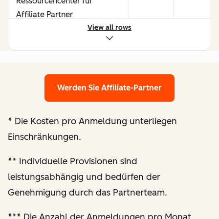
Ressourcencenter für
Affiliate Partner
View all rows
Möglichkeiten, durch starke
Performance mehr zu
verdienen
Werden Sie Affiliate-Partner
Maßgeschneiderte Prüfung
der Website und
*
Die Kosten pro Anmeldung unterliegen
Optimierungsempfehlungen
Einschränkungen.
Verbesserte
**
Individuelle Provisionen sind
Berichterstattung zur
leistungsabhängig und bedürfen der
Performance
Genehmigung durch das Partnerteam.
Regelmäßige
***
Die Anzahl der Anmeldungen pro Monat