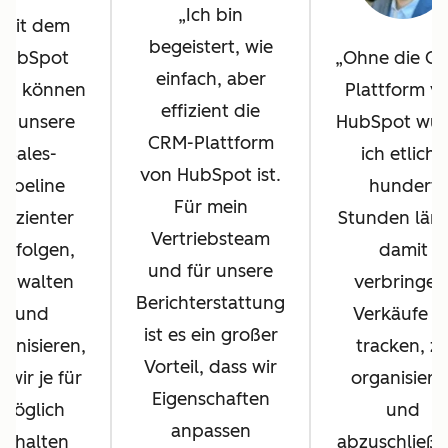
Ich bin
Mit dem
begeistert, wie
HubSpot
Ohne die C
einfach, aber
M können
Plattform v
effizient die
ir unsere
HubSpot wü
CRM-Plattform
Sales-
ich etliche
von HubSpot ist.
Pipeline
hundert
Für mein
ffizienter
Stunden län
Vertriebsteam
erfolgen,
damit
und für unsere
erwalten
verbringen
Berichterstattung
und
Verkäufe z
ist es ein großer
ganisieren,
tracken, z
Vorteil, dass wir
s wir je für
organisiere
Eigenschaften
möglich
und
anpassen
gehalten
abzuschließe