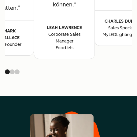
können.
hätten.
CHARLES DUBE
LEAH LAWRENCE
Sales Specialis
MARK
Corporate Sales
MyLEDLightingG
WALLACE
Manager
Co-Founder
FoodJets