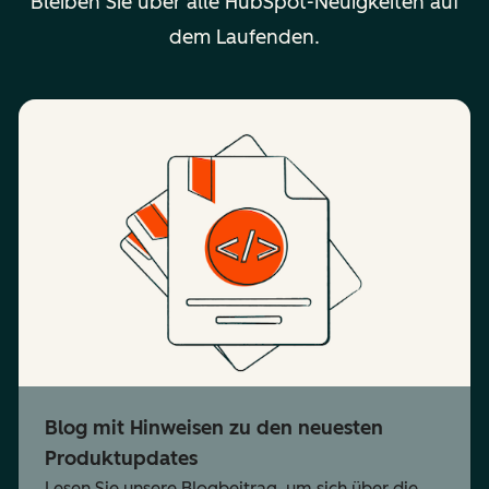
Bleiben Sie über alle HubSpot-Neuigkeiten auf
dem Laufenden.
Blog mit Hinweisen zu den neuesten
Produktupdates
Lesen Sie unsere Blogbeitrag, um sich über die