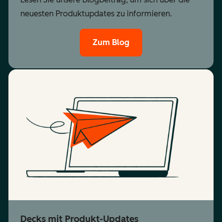
neuesten Produktupdates zu informieren.
Zum Blog
Decks mit Produkt-Updates