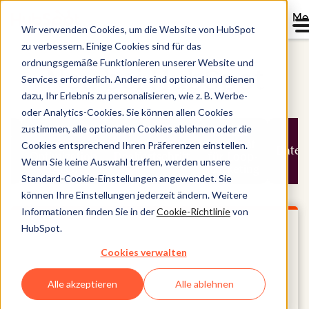
Me
Wir verwenden Cookies, um die Website von HubSpot
zu verbessern. Einige Cookies sind für das
ordnungsgemäße Funktionieren unserer Website und
Neu bei HubSpot
Services erforderlich. Andere sind optional und dienen
dazu, Ihr Erlebnis zu personalisieren, wie z. B. Werbe-
oder Analytics-Cookies. Sie können allen Cookies
zustimmen, alle optionalen Cookies ablehnen oder die
Answer
Breeze-
er
Engine
Intelligenter
Assistent
Cookies entsprechend Ihren Präferenzen einstellen.
für
Daten
Optimization
Dealfortschritt
für Loop-
Wenn Sie keine Auswahl treffen, werden unsere
s
(AEO)
Marketing
Standard-Cookie-Einstellungen angewendet. Sie
können Ihre Einstellungen jederzeit ändern. Weitere
Informationen finden Sie in der
Cookie-Richtlinie
von
HubSpot.
Cookies verwalten
Alle akzeptieren
Alle ablehnen