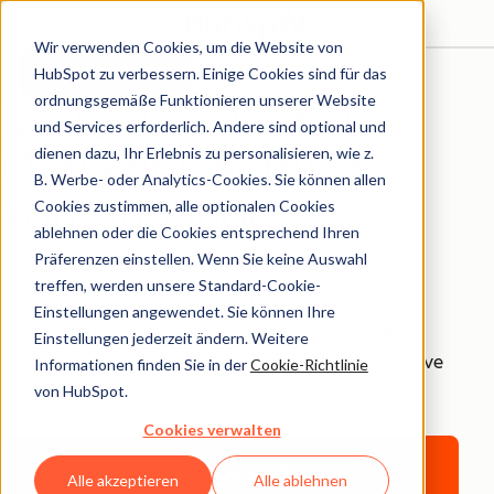
Wir verwenden Cookies, um die Website von
Marketing Hub™
Kostenlos starten
Demo anfordern
HubSpot zu verbessern. Einige Cookies sind für das
ordnungsgemäße Funktionieren unserer Website
Kostenlose E-Mail-
und Services erforderlich. Andere sind optional und
Marketing Software
dienen dazu, Ihr Erlebnis zu personalisieren, wie z.
B. Werbe- oder Analytics-Cookies. Sie können allen
von HubSpot
Cookies zustimmen, alle optionalen Cookies
ablehnen oder die Cookies entsprechend Ihren
Präferenzen einstellen. Wenn Sie keine Auswahl
Erstellen Sie mit dem E-Mail-Tool von HubSpot im
treffen, werden unsere Standard-Cookie-
Handumdrehen ansprechende Newsletter und
Einstellungen angewendet. Sie können Ihre
überzeugende E-Mails ohne dabei auf die Hilfe Ihrer
Einstellungen jederzeit ändern. Weitere
Design- oder IT-Abteilung angewiesen zu sein. Intuitive
Informationen finden Sie in der
Cookie-Richtlinie
von HubSpot.
Erstellung und einfacher Versand.
Cookies verwalten
Kostenlos starten
Alle akzeptieren
Alle ablehnen