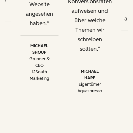
Konversionsraten
Website
.
I
aufweisen und
angesehen
ans
über welche
haben.
Themen wir
NN
schreiben
of
MICHAEL
sollten.
SHOUP
Mi
g
Gründer &
b
CEO
MICHAEL
12South
HARF
Marketing
Eigentümer
Aquaspresso