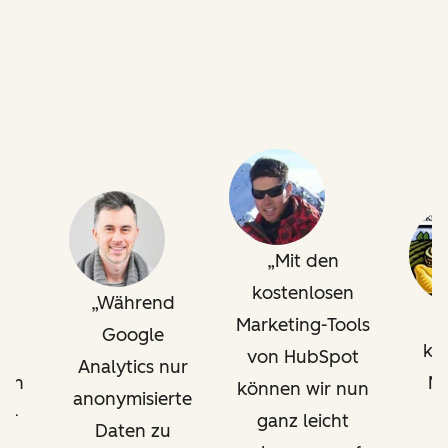
Mit den
kostenlosen
Während
Marketing-Tools
Google
n
ko
von HubSpot
Analytics nur
sen
Ma
können wir nun
anonymisierte
ng-
T
ganz leicht
Daten zu
on
H