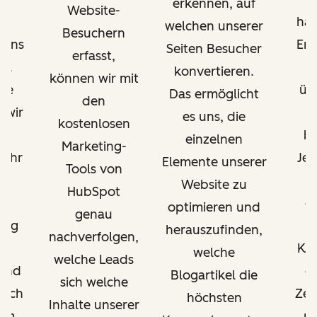
erkennen, auf
Website-
t
ha
welchen unserer
Besuchern
 uns
Er
Seiten Besucher
erfasst,
el
konvertieren.
können wir mit
ute
üb
Das ermöglicht
den
 wir
es uns, die
kostenlosen
ur
be
einzelnen
Marketing-
mehr
Jet
Elemente unserer
Tools von
ie
w
Website zu
HubSpot
ge
optimieren und
genau
ung
r
herauszufinden,
nachverfolgen,
ch
Ku
welche
welche Leads
 und
o
Blogartikel die
sich welche
lich
Zei
höchsten
Inhalte unserer
rem
re