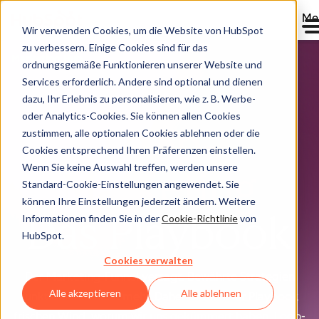
Me
Wir verwenden Cookies, um die Website von HubSpot
zu verbessern. Einige Cookies sind für das
Marketing Hub
ordnungsgemäße Funktionieren unserer Website und
Services erforderlich. Andere sind optional und dienen
dazu, Ihr Erlebnis zu personalisieren, wie z. B. Werbe-
oder Analytics-Cookies. Sie können allen Cookies
Loop-
zustimmen, alle optionalen Cookies ablehnen oder die
Cookies entsprechend Ihren Präferenzen einstellen.
Wenn Sie keine Auswahl treffen, werden unsere
Marketing
Standard-Cookie-Einstellungen angewendet. Sie
können Ihre Einstellungen jederzeit ändern. Weitere
Das Playbook
Informationen finden Sie in der
Cookie-Richtlinie
von
HubSpot.
Cookies verwalten
Der Marketing-Funnel versagt. Bewährte Strategien
Alle akzeptieren
Alle ablehnen
funktionieren nicht mehr. Daher braucht Ihr Playbook
frischen Wind, worum wir uns gekümmert haben. Loop-