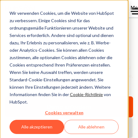
Me
Wir verwenden Cookies, um die Website von HubSpot
zu verbessern. Einige Cookies sind für das
ordnungsgemäße Funktionieren unserer Website und
Services erforderlich. Andere sind optional und dienen
Software-Vergleiche
dazu, Ihr Erlebnis zu personalisieren, wie z. B. Werbe-
oder Analytics-Cookies. Sie können allen Cookies
zustimmen, alle optionalen Cookies ablehnen oder die
Die Wahl einer Software für Ihr Unternehmen ist keine
Cookies entsprechend Ihren Präferenzen einstellen.
leichte Entscheidung. Wir sind hier, um sie einfacher zu
Wenn Sie keine Auswahl treffen, werden unsere
machen. Nutzen Sie diese direkten Software-Vergleiche,
Standard-Cookie-Einstellungen angewendet. Sie
um das beste Tool für Ihre Bedürfnisse zu finden.
können Ihre Einstellungen jederzeit ändern. Weitere
Informationen finden Sie in der
Cookie-Richtlinie
von
HubSpot.
Demo anfordern
Cookies verwalten
Alle akzeptieren
Alle ablehnen
Kostenlos starten