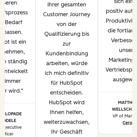
sich ext
nseren
ihrer gesamten
positiv auf 
ufsprozess
Customer Journey
Produktivit
h Bedarf
von der
die fortlau
upassen.
Qualifizierung bis
Verbesse
ot ist ein
zur
unsere
ernehmen,
Kundenbindung
Marketing
ich ständig
arbeiten, würde
Vertriebspr
rentwickelt
ich mich definitiv
ausgewirk
d immer
für HubSpot
ser wird.
entscheiden.
HubSpot wird
MATTHE
WELLSCHLA
Ihnen helfen,
I OLOPADE
VP of Marke
YODELE
weiterzuwachsen,
Ceros
f Executive
Ihr Geschäft
Officer