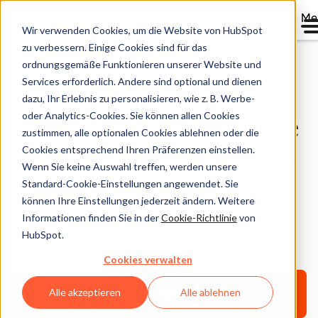
Me
Wir verwenden Cookies, um die Website von HubSpot
zu verbessern. Einige Cookies sind für das
ordnungsgemäße Funktionieren unserer Website und
Services erforderlich. Andere sind optional und dienen
HubSpot und
dazu, Ihr Erlebnis zu personalisieren, wie z. B. Werbe-
oder Analytics-Cookies. Sie können allen Cookies
Salesforce Agentforce
zustimmen, alle optionalen Cookies ablehnen oder die
Sales (Sales Cloud) im
Cookies entsprechend Ihren Präferenzen einstellen.
Wenn Sie keine Auswahl treffen, werden unsere
Vergleich
Standard-Cookie-Einstellungen angewendet. Sie
können Ihre Einstellungen jederzeit ändern. Weitere
Informationen finden Sie in der
Cookie-Richtlinie
von
Ihr CRM-System sollte Ihren Vertrieb voranbringen –
HubSpot.
nicht ausbremsen.
Cookies verwalten
Jetzt kostenlos loslegen
Alle akzeptieren
Alle ablehnen