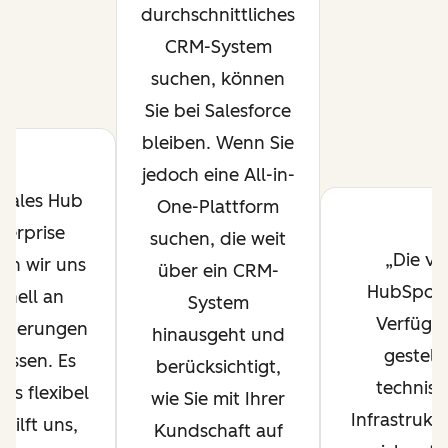
durchschnittliches
CRM-System
suchen, können
Sie bei Salesforce
bleiben. Wenn Sie
jedoch eine All-in-
 Sales Hub
One-Plattform
terprise
suchen, die weit
Die vo
en wir uns
über ein CRM-
HubSpot 
hnell an
System
Verfügu
nderungen
hinausgeht und
gestell
assen. Es
berücksichtigt,
technisc
uns flexibel
wie Sie mit Ihrer
Infrastrukt
hilft uns,
Kundschaft auf