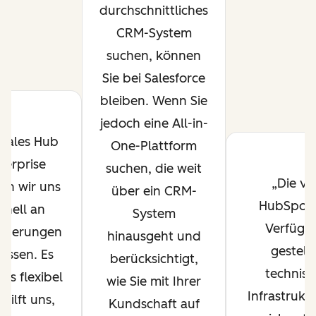
durchschnittliches
CRM-System
suchen, können
Sie bei Salesforce
bleiben. Wenn Sie
jedoch eine All-in-
 Sales Hub
One-Plattform
terprise
suchen, die weit
Die vo
en wir uns
über ein CRM-
HubSpot 
hnell an
System
Verfügu
nderungen
hinausgeht und
gestell
assen. Es
berücksichtigt,
technisc
uns flexibel
wie Sie mit Ihrer
Infrastrukt
hilft uns,
Kundschaft auf