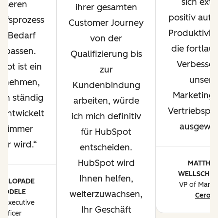
sich ext
nseren
ihrer gesamten
positiv auf 
ufsprozess
Customer Journey
Produktivit
h Bedarf
von der
die fortlau
upassen.
Qualifizierung bis
Verbesse
ot ist ein
zur
unsere
ernehmen,
Kundenbindung
Marketing
ich ständig
arbeiten, würde
Vertriebspr
rentwickelt
ich mich definitiv
ausgewirk
d immer
für HubSpot
ser wird.
entscheiden.
HubSpot wird
MATTHE
WELLSCHLA
Ihnen helfen,
I OLOPADE
VP of Marke
YODELE
weiterzuwachsen,
Ceros
f Executive
Ihr Geschäft
Officer