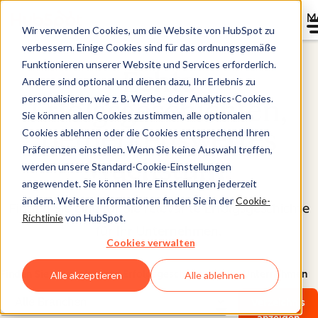
M
Wir verwenden Cookies, um die Website von HubSpot zu
verbessern. Einige Cookies sind für das ordnungsgemäße
Funktionieren unserer Website und Services erforderlich.
Echte
Andere sind optional und dienen dazu, Ihr Erlebnis zu
personalisieren, wie z. B. Werbe- oder Analytics-Cookies.
Erfolgsgeschichten,
Sie können allen Cookies zustimmen, alle optionalen
bemerkenswertes
Cookies ablehnen oder die Cookies entsprechend Ihren
Präferenzen einstellen. Wenn Sie keine Auswahl treffen,
Wachstum
.
werden unsere Standard-Cookie-Einstellungen
angewendet. Sie können Ihre Einstellungen jederzeit
ändern. Weitere Informationen finden Sie in der
Cookie-
Finden Sie eine für Sie relevante Erfolgsgeschichte
Richtlinie
von HubSpot.
für Ihr Unternehmen.
Cookies verwalten
Finden Sie eine relevante Erfolgsgeschichte für Ihr Unternehmen
Alle akzeptieren
Alle ablehnen
Verzeichnis