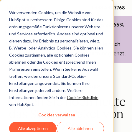
+1 888 482 7768
Wir verwenden Cookies, um die Website von
HubSpot zu verbessern. Einige Cookies sind für das
Sparen Sie bei der Starter-Plattform bis zu 65%
ordnungsgemäße Funktionieren unserer Website
!
und Services erforderlich. Andere sind optional und
dienen dazu, Ihr Erlebnis zu personalisieren, wie z.
7 €/Monat oder 10 €/Monat pro Lizenz je nach
B. Werbe- oder Analytics-Cookies. Sie können allen
Zahlungsplan. Das Angebot ist zeitlich begrenzt.
Cookies zustimmen, alle optionalen Cookies
ablehnen oder die Cookies entsprechend Ihren
Präferenzen einstellen. Wenn Sie keine Auswahl
treffen, werden unsere Standard-Cookie-
Einstellungen angewendet. Sie können Ihre
Die Starter-Plattform von HubSpot
Einstellungen jederzeit ändern. Weitere
Informationen finden Sie in der
Cookie-Richtlinie
Kaufen Sie noch heute
von HubSpot.
das Starter-Paket von
Cookies verwalten
HubSpot
Alle akzeptieren
Alle ablehnen