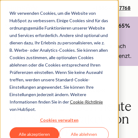
+1 888 482 7768
Wir verwenden Cookies, um die Website von
HubSpot zu verbessern. Einige Cookies sind für das
Sparen Sie bei der Starter-Plattform bis zu 65%
ordnungsgemäße Funktionieren unserer Website
!
und Services erforderlich. Andere sind optional und
dienen dazu, Ihr Erlebnis zu personalisieren, wie z.
7 €/Monat oder 10 €/Monat pro Lizenz je nach
B. Werbe- oder Analytics-Cookies. Sie können allen
Zahlungsplan. Das Angebot ist zeitlich begrenzt.
Cookies zustimmen, alle optionalen Cookies
ablehnen oder die Cookies entsprechend Ihren
Präferenzen einstellen. Wenn Sie keine Auswahl
treffen, werden unsere Standard-Cookie-
Einstellungen angewendet. Sie können Ihre
Die Starter-Plattform von HubSpot
Einstellungen jederzeit ändern. Weitere
Informationen finden Sie in der
Cookie-Richtlinie
Kaufen Sie noch heute
von HubSpot.
das Starter-Paket von
Cookies verwalten
HubSpot
Alle akzeptieren
Alle ablehnen