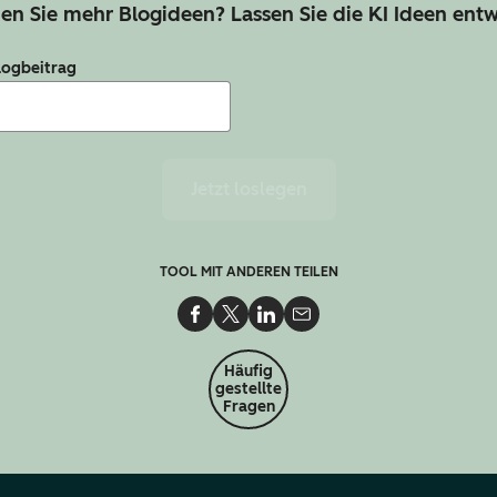
en Sie mehr Blogideen? Lassen Sie die KI Ideen entw
logbeitrag
Jetzt loslegen
TOOL MIT ANDEREN TEILEN
Auf Facebook teilen
Auf Twitter teilen
Auf LinkedIn teilen
Per E-Mail teilen
Häufig
gestellte
Fragen