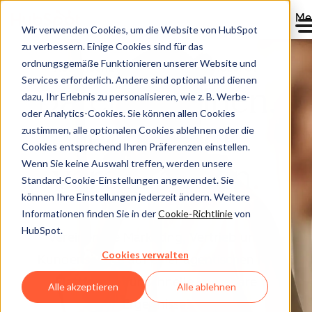
Me
Wir verwenden Cookies, um die Website von HubSpot
zu verbessern. Einige Cookies sind für das
ordnungsgemäße Funktionieren unserer Website und
AGENTISCHE KI-PLATTFORM VON HUBSPOT
Services erforderlich. Andere sind optional und dienen
Daten vereinen.
dazu, Ihr Erlebnis zu personalisieren, wie z. B. Werbe-
oder Analytics-Cookies. Sie können allen Cookies
Tech-Stack
zustimmen, alle optionalen Cookies ablehnen oder die
Cookies entsprechend Ihren Präferenzen einstellen.
Wenn Sie keine Auswahl treffen, werden unsere
vereinfachen
Standard-Cookie-Einstellungen angewendet. Sie
können Ihre Einstellungen jederzeit ändern. Weitere
Informationen finden Sie in der
Cookie-Richtlinie
von
HubSpot.
Vereinen Sie Marketing, Vertrieb und
Cookies verwalten
Kundenservice auf einer agentischen KI-
Plattform – für schnelle, messbare
Alle akzeptieren
Alle ablehnen
Ergebnisse.