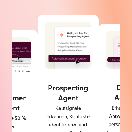
Dat
Prospecting
Agen
ustomer
Agent
Agent
Erhalten 
Kaufsignale
Antworten
erkennen, Kontakte
sen Sie 50 %
personalisi
identifizieren und
Ihrer