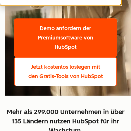
Demo anfordern
der
Premiumsoftware von
HubSpot
Jetzt kostenlos loslegen
mit
den Gratis-Tools von HubSpot
Mehr als 299.000 Unternehmen in über
135 Ländern nutzen HubSpot für ihr
Wachstum.