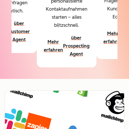
Fragen über
personalisierte
denanfragen
Kundschaf
Kontaktaufnahmen
utomatisch.
Echtzeit
starten – alles
über
blitzschnell.
hr
ü
Customer
Mehr
hren
Co
über
Agent
erfahren
Mehr
A
Prospecting
erfahren
Agent