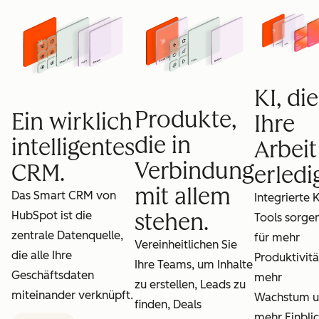
KI, die
Produkte,
Ein wirklich
Ihre
die in
intelligentes
Arbeit
Verbindung
CRM.
erledig
mit allem
Das Smart CRM von
Integrierte K
HubSpot ist die
stehen.
Tools sorge
zentrale Datenquelle,
für mehr
Vereinheitlichen Sie
die alle Ihre
Produktivitä
Ihre Teams, um Inhalte
Geschäftsdaten
mehr
zu erstellen, Leads zu
miteinander verknüpft.
Wachstum 
finden, Deals
mehr Einblic