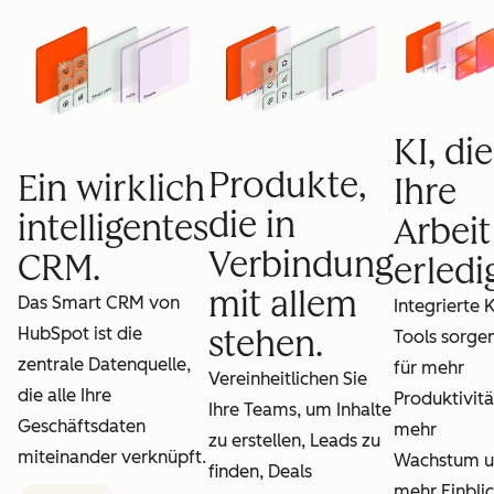
KI, die
Produkte,
Ein wirklich
Ihre
die in
intelligentes
Arbeit
Verbindung
CRM.
erledig
mit allem
Das Smart CRM von
Integrierte K
HubSpot ist die
stehen.
Tools sorge
zentrale Datenquelle,
für mehr
Vereinheitlichen Sie
die alle Ihre
Produktivitä
Ihre Teams, um Inhalte
Geschäftsdaten
mehr
zu erstellen, Leads zu
miteinander verknüpft.
Wachstum 
finden, Deals
mehr Einblic