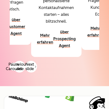
Fragen über
personalisierte
denanfragen
Kundschaf
Kontaktaufnahmen
utomatisch.
Echtzeit
starten – alles
über
blitzschnell.
hr
ü
Customer
Mehr
hren
Co
über
Agent
erfahren
Mehr
A
Prospecting
erfahren
Agent
Pause
Previous
Next
Carousel
slide
slide