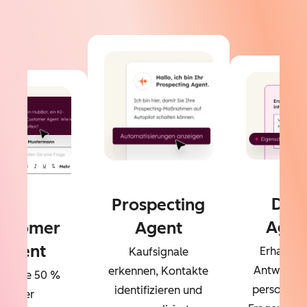
Dat
Prospecting
Agen
ustomer
Agent
Agent
Erhalten 
Kaufsignale
Antworten
erkennen, Kontakte
sen Sie 50 %
personalisi
identifizieren und
Ihrer