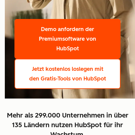
Demo anfordern
der
Premiumsoftware von
HubSpot
Jetzt kostenlos loslegen
mit
den Gratis-Tools von HubSpot
Mehr als 299.000 Unternehmen in über
135 Ländern nutzen HubSpot für ihr
Wachstum.