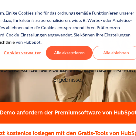
n. Einige Cookies sind für das ordnungsgemäße Funktionieren unserer
dazu, Ihr Erlebnis zu personalisieren, wie z. B. Werbe- oder Analytics-
kies ablehnen oder die Cookies entsprechend Ihren Präferenzen
AGENTISCHE KI-PLATTFORM VON HUBSPOT
ard-Cookie-Einstellungen angewendet. Sie können Ihre Einstellungen
inen. Tech-Stack ve
chtlinie
von HubSpot.
Cookies verwalten
Alle akzeptieren
Alle ablehnen
rieb und Kundenservice auf einer agentischen KI-Platt
Ergebnisse.
Demo anfordern
der Premiumsoftware von HubSpo
tzt kostenlos loslegen
mit den Gratis-Tools von HubS