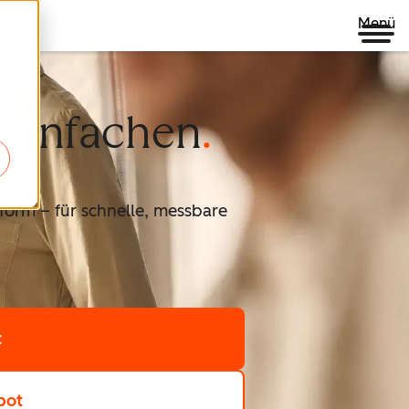
Menü
reinfachen
form – für schnelle, messbare
t
pot