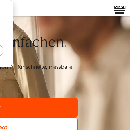
Menü
reinfachen
form – für schnelle, messbare
t
pot