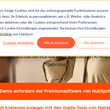
n. Einige Cookies sind für das ordnungsgemäße Funktionieren unserer
dazu, Ihr Erlebnis zu personalisieren, wie z. B. Werbe- oder Analytics-
kies ablehnen oder die Cookies entsprechend Ihren Präferenzen
AGENTISCHE KI-PLATTFORM VON HUBSPOT
ard-Cookie-Einstellungen angewendet. Sie können Ihre Einstellungen
inen. Tech-Stack ve
chtlinie
von HubSpot.
Cookies verwalten
Alle akzeptieren
Alle ablehnen
rieb und Kundenservice auf einer agentischen KI-Platt
Ergebnisse.
Demo anfordern
der Premiumsoftware von HubSpo
tzt kostenlos loslegen
mit den Gratis-Tools von HubS