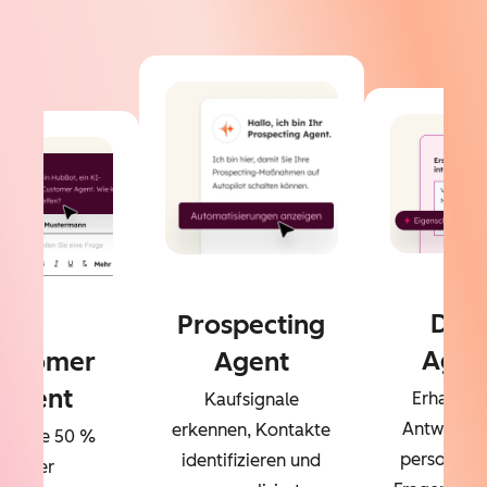
Dat
Prospecting
Agen
ustomer
Agent
Agent
Erhalten 
Kaufsignale
Antworten
erkennen, Kontakte
sen Sie 50 %
personalisi
identifizieren und
Ihrer