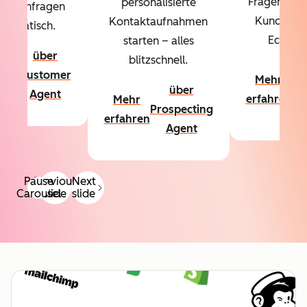
Fragen über
personalisierte
denanfragen
Kundschaf
Kontaktaufnahmen
utomatisch.
Echtzeit
starten – alles
über
blitzschnell.
hr
ü
Customer
Mehr
hren
Co
über
Agent
erfahren
Mehr
A
Prospecting
erfahren
Agent
Pause
Previous
Next
Carousel
slide
slide