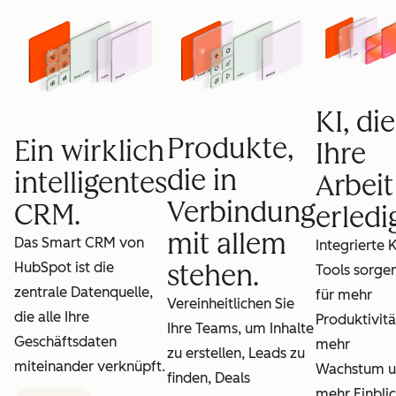
KI, die
Produkte,
Ein wirklich
Ihre
die in
intelligentes
Arbeit
Verbindung
CRM.
erledig
mit allem
Das Smart CRM von
Integrierte K
HubSpot ist die
stehen.
Tools sorge
zentrale Datenquelle,
für mehr
Vereinheitlichen Sie
die alle Ihre
Produktivitä
Ihre Teams, um Inhalte
Geschäftsdaten
mehr
zu erstellen, Leads zu
miteinander verknüpft.
Wachstum 
finden, Deals
mehr Einblic