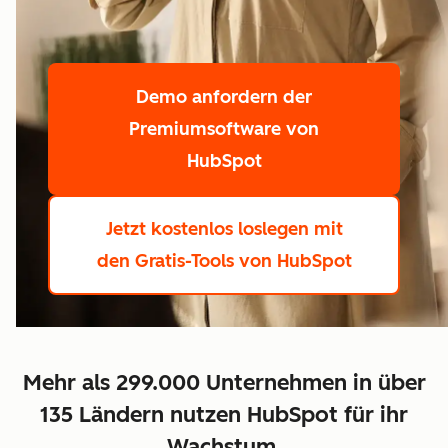
Demo anfordern
der
Premiumsoftware von
HubSpot
Jetzt kostenlos loslegen
mit
den Gratis-Tools von HubSpot
Mehr als 299.000 Unternehmen in über
135 Ländern nutzen HubSpot für ihr
Wachstum.