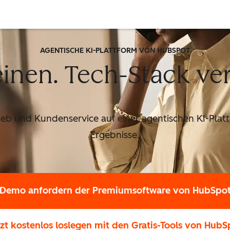
AGENTISCHE KI-PLATTFORM VON HUBSPOT
inen. Tech-Stack ve
rieb und Kundenservice auf einer agentischen KI-Platt
Ergebnisse.
Demo anfordern
der Premiumsoftware von HubSpo
tzt kostenlos loslegen
mit den Gratis-Tools von HubS