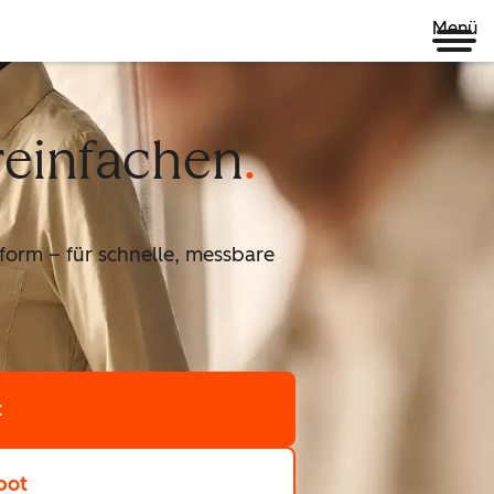
Menü
reinfachen
form – für schnelle, messbare
t
pot