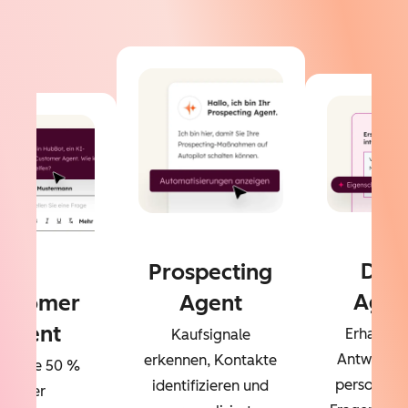
Dat
Prospecting
Agen
ustomer
Agent
Agent
Erhalten 
Kaufsignale
Antworten
erkennen, Kontakte
sen Sie 50 %
personalisi
identifizieren und
Ihrer