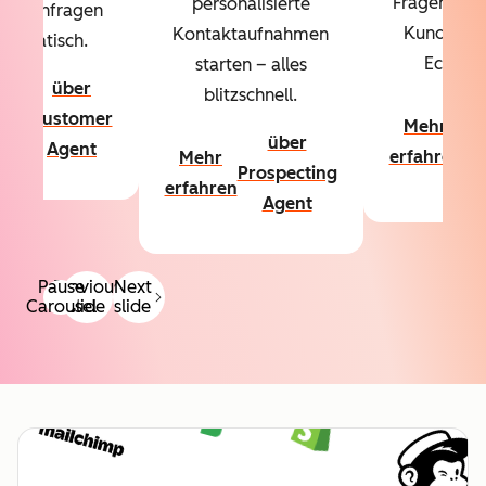
Fragen über
personalisierte
denanfragen
Kundschaf
Kontaktaufnahmen
utomatisch.
Echtzeit
starten – alles
über
blitzschnell.
hr
ü
Customer
Mehr
hren
Co
über
Agent
erfahren
Mehr
A
Prospecting
erfahren
Agent
Pause
Previous
Next
Carousel
slide
slide