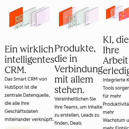
KI, die
Produkte,
Ein wirklich
Ihre
die in
intelligentes
Arbeit
Verbindung
CRM.
erledig
mit allem
Das Smart CRM von
Integrierte K
HubSpot ist die
stehen.
Tools sorge
zentrale Datenquelle,
für mehr
Vereinheitlichen Sie
die alle Ihre
Produktivitä
Ihre Teams, um Inhalte
Geschäftsdaten
mehr
zu erstellen, Leads zu
miteinander verknüpft.
Wachstum 
finden, Deals
mehr Einblic