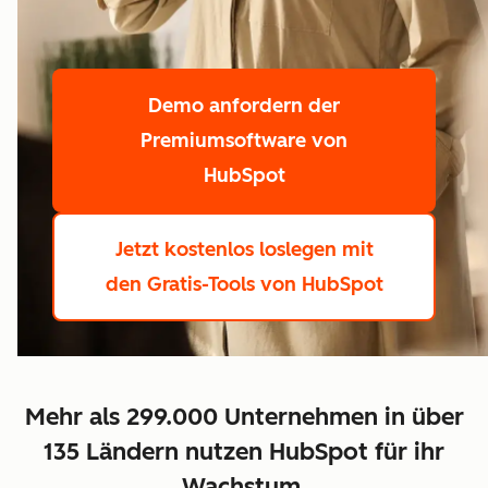
Demo anfordern
der
Premiumsoftware von
HubSpot
Jetzt kostenlos loslegen
mit
den Gratis-Tools von HubSpot
Mehr als 299.000 Unternehmen in über
135 Ländern nutzen HubSpot für ihr
Wachstum.