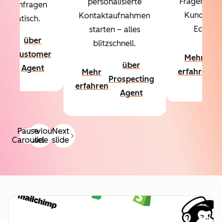
Fragen über
personalisierte
denanfragen
Kundschaf
Kontaktaufnahmen
utomatisch.
Echtzeit
starten – alles
über
blitzschnell.
hr
ü
Customer
Mehr
hren
Co
über
Agent
erfahren
Mehr
A
Prospecting
erfahren
Agent
Pause
Previous
Next
Carousel
slide
slide