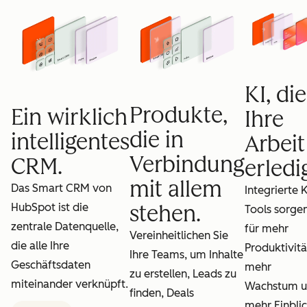
KI, die
Produkte,
Ein wirklich
Ihre
die in
intelligentes
Arbeit
Verbindung
CRM.
erledig
mit allem
Das Smart CRM von
Integrierte K
HubSpot ist die
stehen.
Tools sorge
zentrale Datenquelle,
für mehr
Vereinheitlichen Sie
die alle Ihre
Produktivitä
Ihre Teams, um Inhalte
Geschäftsdaten
mehr
zu erstellen, Leads zu
miteinander verknüpft.
Wachstum 
finden, Deals
mehr Einblic