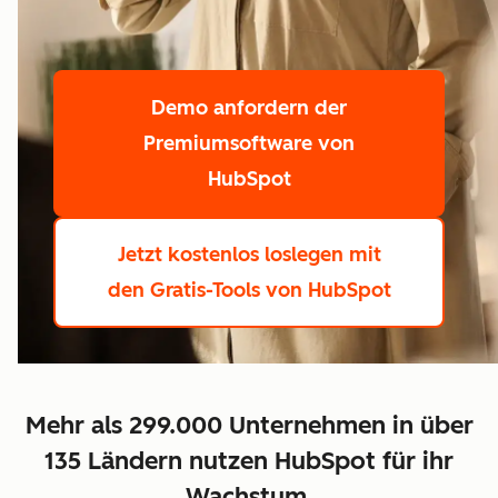
Demo anfordern
der
Premiumsoftware von
HubSpot
Jetzt kostenlos loslegen
mit
den Gratis-Tools von HubSpot
Mehr als 299.000 Unternehmen in über
135 Ländern nutzen HubSpot für ihr
Wachstum.