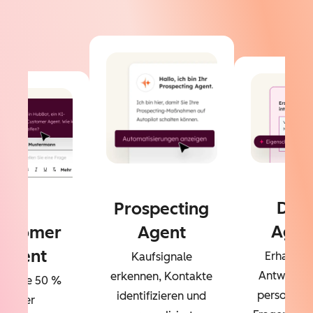
Dat
Prospecting
Agen
ustomer
Agent
Agent
Erhalten 
Kaufsignale
Antworten
erkennen, Kontakte
sen Sie 50 %
personalisi
identifizieren und
Ihrer