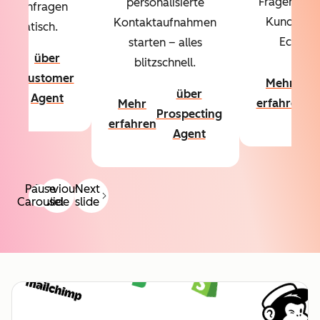
Fragen über
personalisierte
denanfragen
Kundschaf
Kontaktaufnahmen
utomatisch.
Echtzeit
starten – alles
über
blitzschnell.
hr
ü
Customer
Mehr
hren
Co
über
Agent
erfahren
Mehr
A
Prospecting
erfahren
Agent
Pause
Previous
Next
Carousel
slide
slide