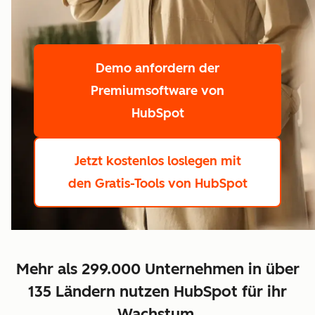
Demo anfordern
der
Premiumsoftware von
HubSpot
Jetzt kostenlos loslegen
mit
den Gratis-Tools von HubSpot
Mehr als 299.000 Unternehmen in über
135 Ländern nutzen HubSpot für ihr
Wachstum.