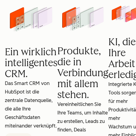
KI, die
Produkte,
Ein wirklich
Ihre
die in
intelligentes
Arbeit
Verbindung
CRM.
erledig
mit allem
Das Smart CRM von
Integrierte K
HubSpot ist die
stehen.
Tools sorge
zentrale Datenquelle,
für mehr
Vereinheitlichen Sie
die alle Ihre
Produktivitä
Ihre Teams, um Inhalte
Geschäftsdaten
mehr
zu erstellen, Leads zu
miteinander verknüpft.
Wachstum 
finden, Deals
mehr Einblic